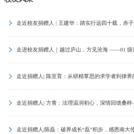
走近校友捐赠人 | 王建华：踏实行远四十载，赤
走进校友捐赠人｜越过庐山，方见沧海 ——01 级
走近捐赠人| 陈至育：从研精覃思的求学者到律界
走近捐赠人| 方青：法理温润初心，深情回馈桑
走近捐赠人|陈磊：破界成长“磊”积步，感恩南大