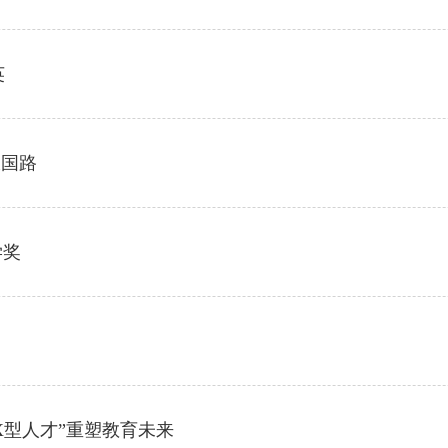
英
报国路
学奖
X型人才”重塑教育未来