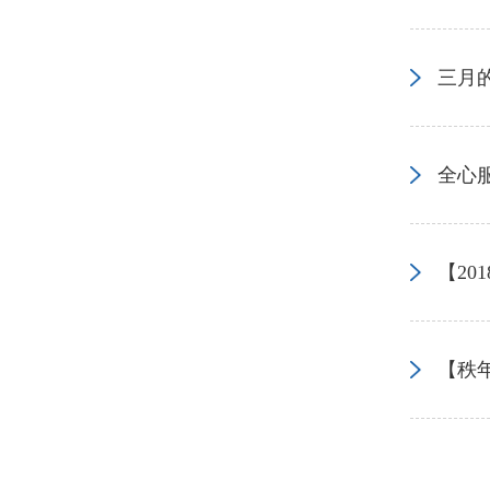
三月
全心
【2
【秩