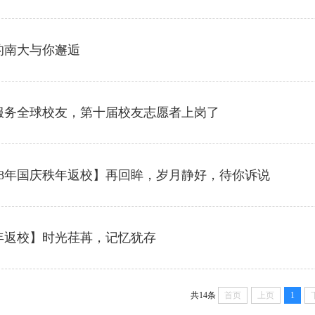
的南大与你邂逅
服务全球校友，第十届校友志愿者上岗了
018年国庆秩年返校】再回眸，岁月静好，待你诉说
年返校】时光荏苒，记忆犹存
共14条
首页
上页
1