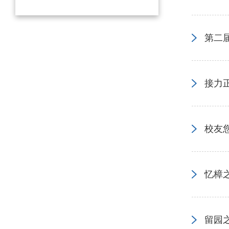
第二
接力
校友
忆樟
留园