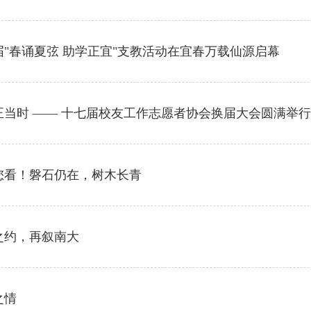
届"春诵夏弦 助学正宜"支教活动在宜春万载仙源启幕
正当时 —— 十七届校友工作志愿者协会换届大会圆满举
您看！磐石仍在，树木长青
之约，再叙南大
之情